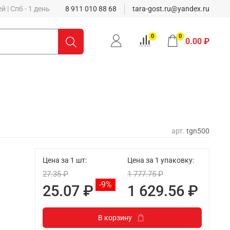
 | Спб - 1 день
8 911 010 88 68
tara-gost.ru@yandex.ru
0
0
0.00 ₽
арт.
tgn500
Цена за 1 шт:
Цена за 1 упаковку:
27.35 ₽
1 777.75 ₽
-9%
25.07 ₽
1 629.56 ₽
В корзину