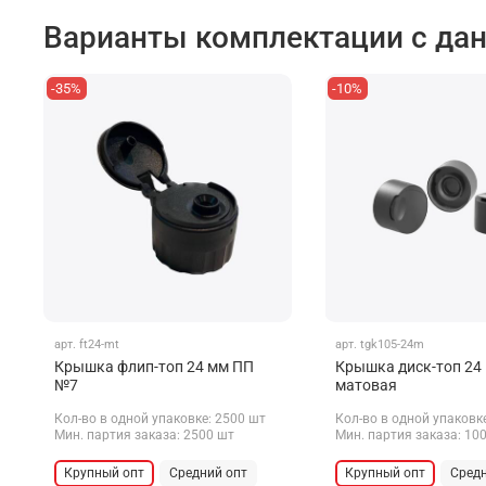
Варианты комплектации с да
-35%
-10%
арт.
ft24-mt
арт.
tgk105-24m
Крышка флип-топ 24 мм ПП
Крышка диск-топ 24
№7
матовая
Кол-во в одной упаковке: 2500 шт
Кол-во в одной упаковк
Мин. партия заказа: 2500 шт
Мин. партия заказа: 10
Крупный опт
Средний опт
Крупный опт
Средн