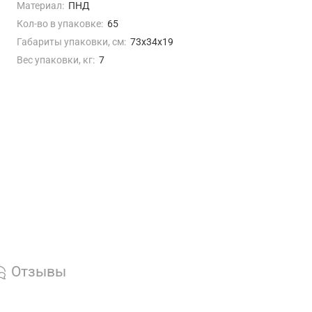
ты по России (март)
Материал:
ПНД
Кол-во в упаковке:
65
Габариты упаковки, см:
73х34х19
Вес упаковки, кг:
7
Отзывы