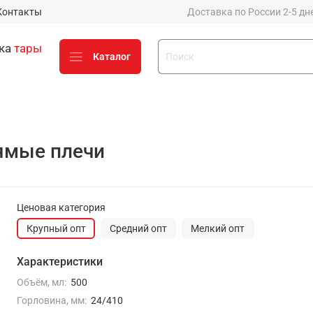
Контакты
Доставка по России 2-5 дней
вка
тары
Каталог
стику до 50% от стоимости
х компаний (Деловые линии,
ямые плечи
е у вашего менеджера
о
Ценовая категория
Крупный опт
Средний опт
Мелкий опт
Оценить заказ и
процесс работы с нами
Характеристики
можно на Яндексе
Объём, мл:
500
Горловина, мм:
24/410