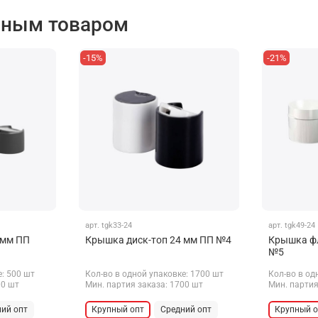
нным товаром
-15%
-21%
арт.
tgk33-24
арт.
tgk49-24
 мм ПП
Крышка диск-топ 24 мм ПП №4
Крышка фл
№5
е: 500 шт
Кол-во в одной упаковке: 1700 шт
Кол-во в од
00 шт
Мин. партия заказа: 1700 шт
Мин. партия
ий опт
Крупный опт
Средний опт
Крупный о