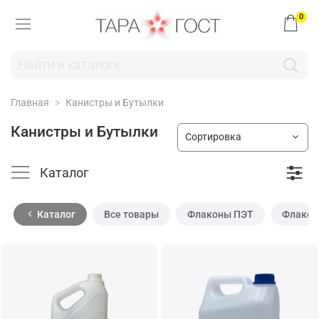
0
Главная
Канистры и Бутылки
Канистры и Бутылки
Каталог
Каталог
Все товары
Флаконы ПЭТ
Флакон