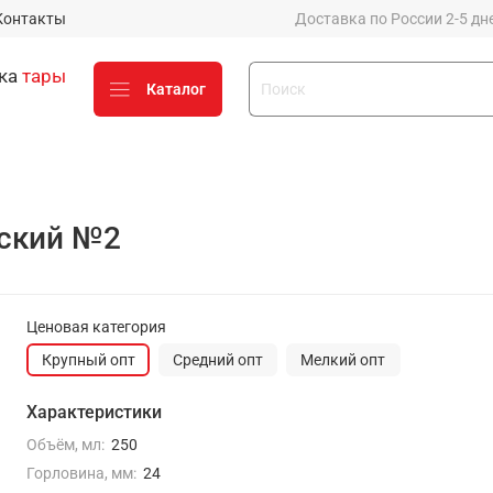
Контакты
Доставка по России 2-5 дней
вка
тары
Каталог
стику до 50% от стоимости
х компаний (Деловые линии,
оский №2
е у вашего менеджера
о
Ценовая категория
Крупный опт
Средний опт
Мелкий опт
Оценить заказ и
процесс работы с нами
Характеристики
можно на Яндексе
Объём, мл:
250
Горловина, мм:
24