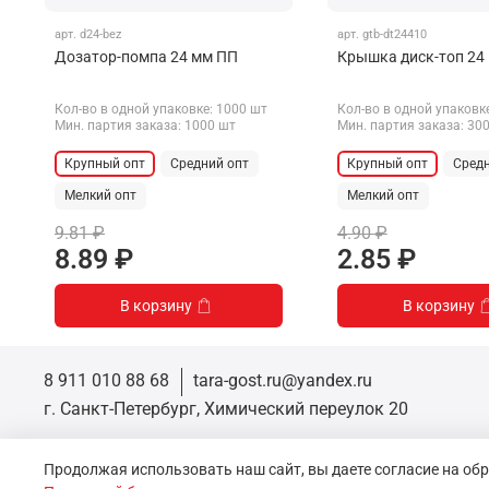
арт.
d24-bez
арт.
gtb-dt24410
Дозатор-помпа 24 мм ПП
Крышка диск-топ 24
Кол-во в одной упаковке: 1000 шт
Кол-во в одной упаковк
Мин. партия заказа: 1000 шт
Мин. партия заказа: 30
Крупный опт
Средний опт
Крупный опт
Средн
Мелкий опт
Мелкий опт
9.81 ₽
4.90 ₽
8.89 ₽
2.85 ₽
В корзину
В корзину
8 911 010 88 68
tara-gost.ru@yandex.ru
г. Санкт-Петербург, Химический переулок 20
© 2026 ООО «Тара-Гост»
Продолжая использовать наш сайт, вы даете согласие на об
ИНН 7811792857 ОГРН 1237800124726