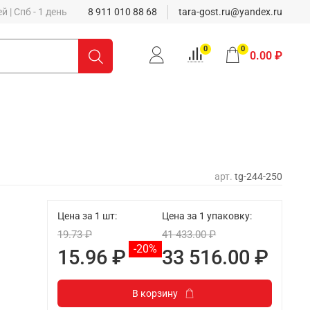
 | Спб - 1 день
8 911 010 88 68
tara-gost.ru@yandex.ru
0
0
0.00 ₽
арт.
tg-244-250
Цена за 1 шт:
Цена за 1 упаковку:
19.73 ₽
41 433.00 ₽
-20%
15.96 ₽
33 516.00 ₽
В корзину