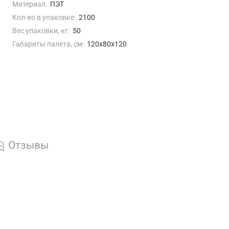
ты по России (март)
Материал:
ПЭТ
Кол-во в упаковке:
2100
Вес упаковки, кг:
50
Габариты палета, см:
120х80х120
Отзывы