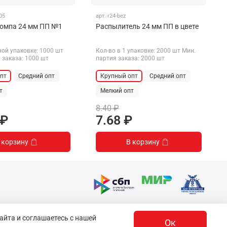
005
арт.
r24-bez
омпа 24 мм ПП №1
Распылитель 24 мм ПП в цвете
ной упаковке: 1000 шт
Кол-во в 1 упаковке: 2000 шт Мин.
 заказа: 1000 шт
партия заказа: 2000 шт
пт
Средний опт
Крупный опт
Средний опт
т
Мелкий опт
8.40 ₽
 ₽
7.68 ₽
 корзину
В корзину
айта и соглашаетесь с нашей
Ок