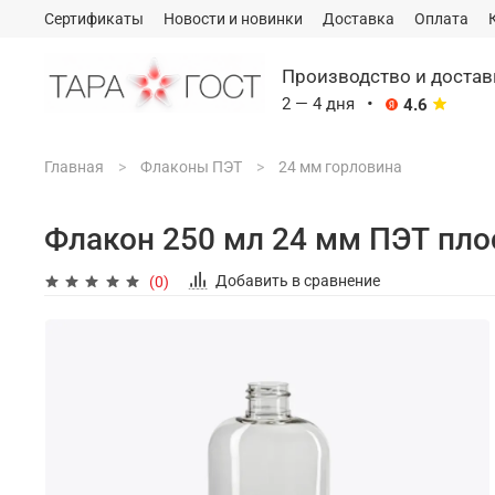
Сертификаты
Новости и новинки
Доставка
Оплата
Производство и доста
·
2 — 4 дня
4.6
Главная
Флаконы ПЭТ
24 мм горловина
Сэкономим ваш бюджет
на логи
услуг федеральных транспортны
Флакон 250 мл 24 мм ПЭТ пл
ПЭК и тд).
*
Подробности уточняйт
Добавить в сравнение
(0)
2-4 дня
Среднее время отгрузки заказа с
склада (с момента оплаты
заказа)
~3 МИНУТЫ
Среднее время ответа менеджером
на первое ваше сообщение-запрос
(будние дни)