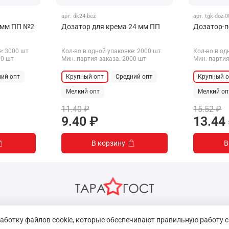
арт.
dk24-bez
арт.
tgk-doz-
 мм ПП №2
Дозатор для крема 24 мм ПП
Дозатор-п
е: 3000 шт
Кол-во в одной упаковке: 2000 шт
Кол-во в од
00 шт
Мин. партия заказа: 2000 шт
Мин. партия
ий опт
Крупный опт
Средний опт
Крупный о
Мелкий опт
Мелкий оп
11.40 ₽
15.52 ₽
9.40 ₽
13.44
В корзину
В
работку файлов cookie, которые обеспечивают правильную работу с