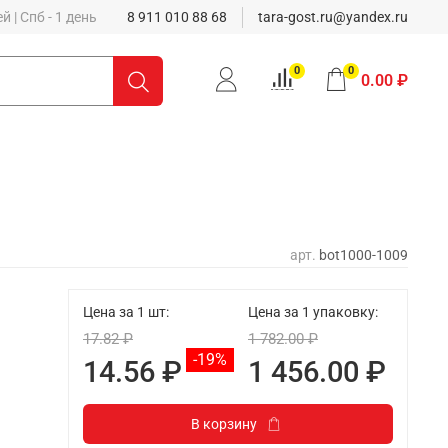
 | Спб - 1 день
8 911 010 88 68
tara-gost.ru@yandex.ru
0
0
0.00 ₽
арт.
bot1000-1009
Цена за 1 шт:
Цена за 1 упаковку:
17.82 ₽
1 782.00 ₽
-19%
14.56 ₽
1 456.00 ₽
В корзину