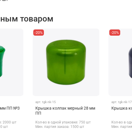
нным товаром
-20%
-20%
арт.
tgk-nk-15
арт.
tgk-nk-17
 мм ПП №3
Крышка колпак мерный 28 мм
Крышка к
ПП
е: 2000 шт
Кол-во в одной упаковке: 750 шт
Кол-во в од
00 шт
Мин. партия заказа: 1500 шт
Мин. партия