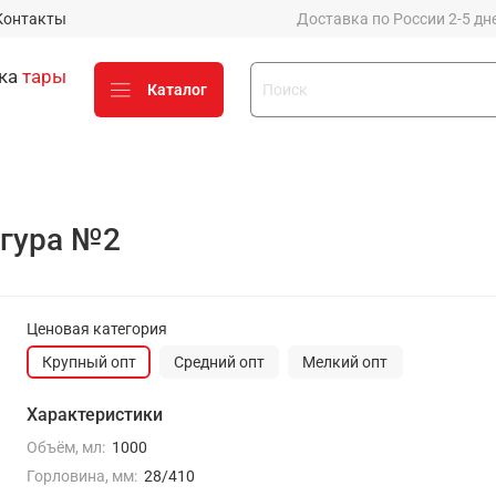
Контакты
Доставка по России 2-5 дней
вка
тары
Каталог
стику до 50% от стоимости
х компаний (Деловые линии,
игура №2
е у вашего менеджера
о
Ценовая категория
Крупный опт
Средний опт
Мелкий опт
Оценить заказ и
процесс работы с нами
Характеристики
можно на Яндексе
Объём, мл:
1000
Горловина, мм:
28/410