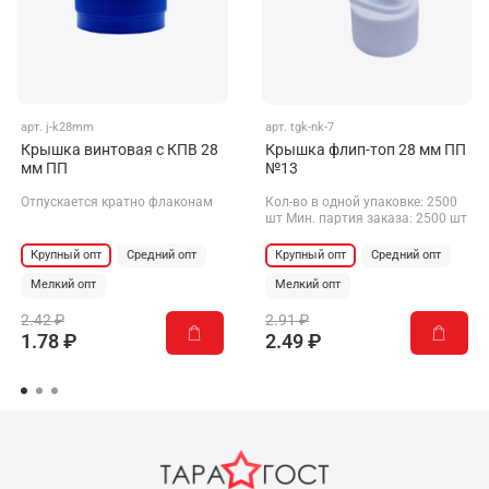
арт.
j-k28mm
арт.
tgk-nk-7
Крышка винтовая с КПВ 28
Крышка флип-топ 28 мм ПП
мм ПП
№13
Отпускается кратно флаконам
Кол-во в одной упаковке: 2500
шт Мин. партия заказа: 2500 шт
Крупный опт
Средний опт
Крупный опт
Средний опт
Мелкий опт
Мелкий опт
2.42 ₽
2.91 ₽
1.78 ₽
2.49 ₽