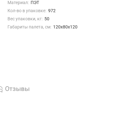
ты по России (март)
Материал:
ПЭТ
Кол-во в упаковке:
972
Вес упаковки, кг:
50
Габариты палета, см:
120х80х120
Отзывы