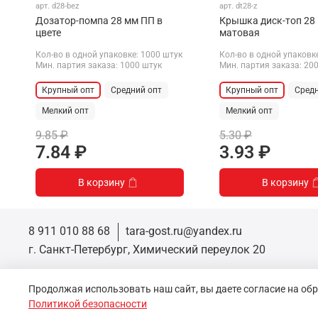
арт.
d28-bez
арт.
dt28-z
Дозатор-помпа 28 мм ПП в
Крышка диск-топ 28
цвете
матовая
Кол-во в одной упаковке: 1000 штук
Кол-во в одной упаковк
Мин. партия заказа: 1000 штук
Мин. партия заказа: 20
Крупный опт
Средний опт
Крупный опт
Средн
Мелкий опт
Мелкий опт
9.85 ₽
5.30 ₽
7.84 ₽
3.93 ₽
В корзину
В корзину
8 911 010 88 68
tara-gost.ru@yandex.ru
г. Санкт-Петербург, Химический переулок 20
© 2026 ООО «Тара-Гост»
Продолжая использовать наш сайт, вы даете согласие на об
ИНН 7811792857 ОГРН 1237800124726
192019, Санкт-Петербург г , Муниципальный Округ Невская Застава, 
Политикой безопасности