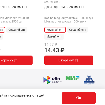
арт.
tgk-doz-01
ип-топ 28 мм ПП
Дозатор-помпа 28 мм ПП
ной упаковке: 2500 шт
Кол-во в одной упаковке: 1000 штук
 заказа: 2500 шт
Мин. партия заказа: 1000 штук
пт
Средний опт
Крупный опт
Средний опт
т
Мелкий опт
16.97 ₽
₽
14.43 ₽
 корзину
В корзину
айта и соглашаетесь с нашей
Ок