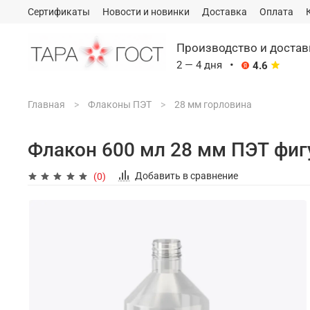
Сертификаты
Новости и новинки
Доставка
Оплата
Производство и доста
·
2 — 4 дня
4.6
Главная
Флаконы ПЭТ
28 мм горловина
Сэкономим ваш бюджет
на логи
услуг федеральных транспортны
Флакон 600 мл 28 мм ПЭТ фиг
ПЭК и тд).
*
Подробности уточняйт
Добавить в сравнение
(0)
2-4 дня
Среднее время отгрузки заказа с
склада (с момента оплаты
заказа)
~3 МИНУТЫ
Среднее время ответа менеджером
на первое ваше сообщение-запрос
(будние дни)