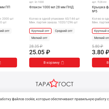
арт.
kt-1000
арт.
ft28-mt
 мм ПП
Флакон 1000 мл 28 мм ПНД
Крышка фл
№5
е: 2000 шт
Кол-во в одной упаковке: 60/144 шт
Кол-во в од
00 шт
Мин. партия заказа: 1020/1296 шт
Мин. партия
ий опт
Крупный опт
Средний опт
Крупный о
Мелкий опт
Мелкий оп
28.35 ₽
5.80 ₽
25.05 ₽
3.80 
В корзину
В
работку файлов cookie, которые обеспечивают правильную работу с
ул. 2-й Луч, д. 8