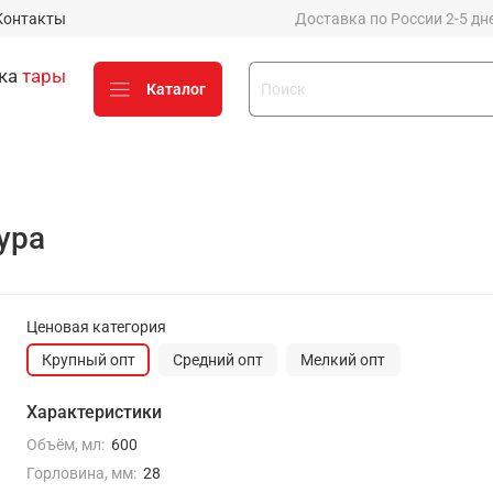
Контакты
Доставка по России 2-5 дней
вка
тары
Каталог
стику до 50% от стоимости
х компаний (Деловые линии,
ура
е у вашего менеджера
о
Ценовая категория
Крупный опт
Средний опт
Мелкий опт
Оценить заказ и
процесс работы с нами
Характеристики
можно на Яндексе
Объём, мл:
600
Горловина, мм:
28