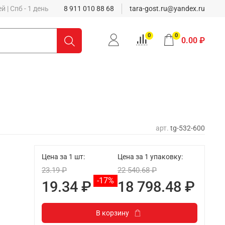
 | Спб - 1 день
8 911 010 88 68
tara-gost.ru@yandex.ru
0
0
0.00 ₽
арт.
tg-532-600
Цена за 1 шт:
Цена за 1 упаковку:
23.19 ₽
22 540.68 ₽
-17%
19.34 ₽
18 798.48 ₽
В корзину