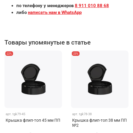
по телефону у менеджеров
8 911 010 88 68
либо
написать нам в WhatsApp
Товары упомянутые в статье
-22%
-23%
арт.
tgk79-45
арт.
tgk78-38
Крышка флип-топ 45 мм ПП
Крышка флип-топ 38 мм ПП
№2