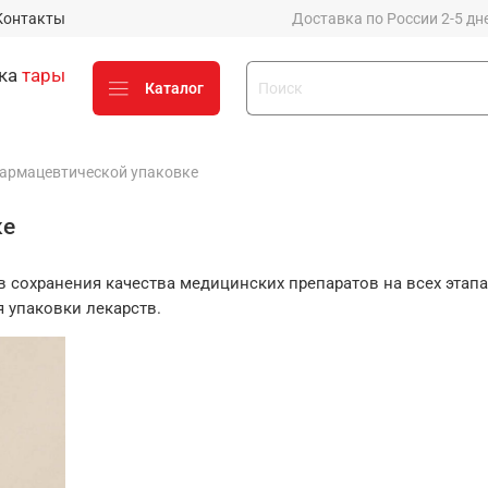
Контакты
Доставка по России 2-5 дней
вка
тары
Каталог
фармацевтической упаковке
стику до 50% от стоимости
х компаний (Деловые линии,
ке
е у вашего менеджера
сохранения качества медицинских препаратов на всех этапа
 упаковки лекарств.
о
Оценить заказ и
процесс работы с нами
можно на Яндексе