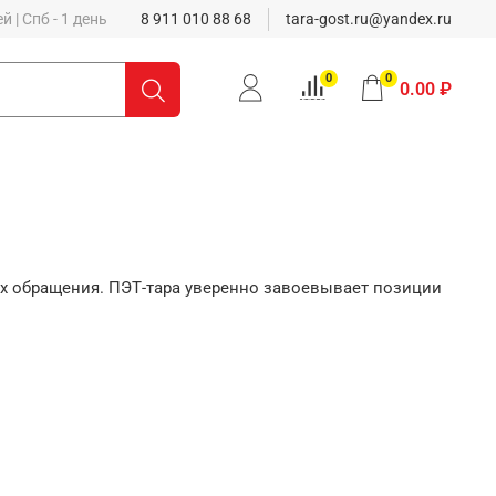
 | Спб - 1 день
8 911 010 88 68
tara-gost.ru@yandex.ru
0
0
0.00 ₽
х обращения. ПЭТ-тара уверенно завоевывает позиции