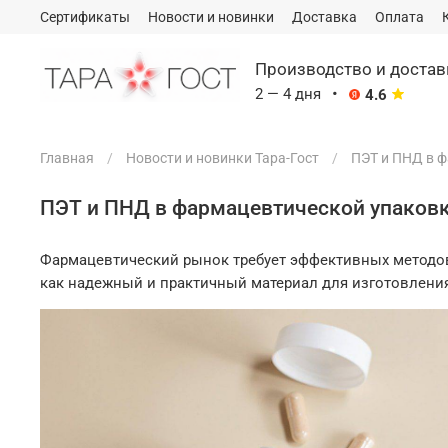
Сертификаты
Новости и новинки
Доставка
Оплата
Производство и доста
·
2 — 4 дня
4.6
Главная
Новости и новинки Тара-Гост
ПЭТ и ПНД в 
Сэкономим ваш бюджет
на логи
услуг федеральных транспортны
ПЭТ и ПНД в фармацевтической упаков
ПЭК и тд).
*
Подробности уточняйт
2-4 дня
Фармацевтический рынок требует эффективных методов 
как надежный и практичный материал для изготовления
Среднее время отгрузки заказа с
склада (с момента оплаты
заказа)
~3 МИНУТЫ
Среднее время ответа менеджером
на первое ваше сообщение-запрос
(будние дни)